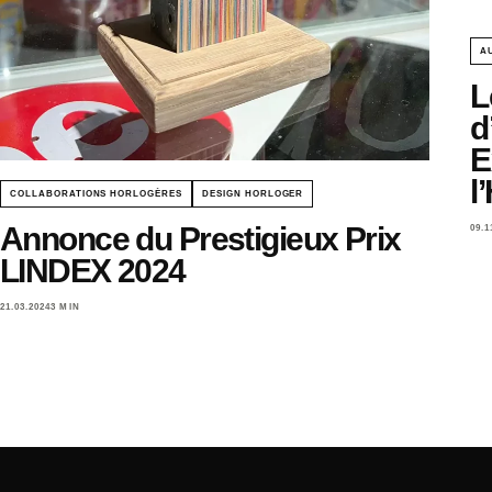
A
L
d
E
l
COLLABORATIONS HORLOGÈRES
DESIGN HORLOGER
Annonce du Prestigieux Prix
09.1
LINDEX 2024
21.03.2024
3 MIN