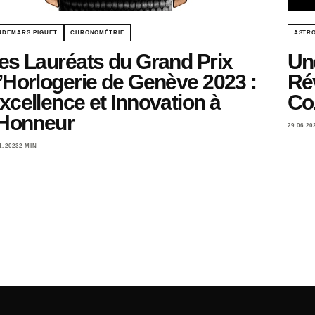
UDEMARS PIGUET
CHRONOMÉTRIE
ASTRO
es Lauréats du Grand Prix
Un
’Horlogerie de Genève 2023 :
Ré
xcellence et Innovation à
Co
’Honneur
29.06.20
1.2023
2 MIN