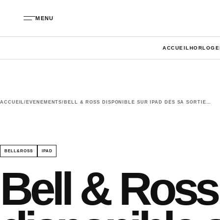
Aller au contenu
MENU
ACCUEIL
HORLOGE
ACCUEIL
/
EVENEMENTS
/
BELL & ROSS DISPONIBLE SUR IPAD DÈS SA SORTIE…
BELL&ROSS
IPAD
Bell & Ross