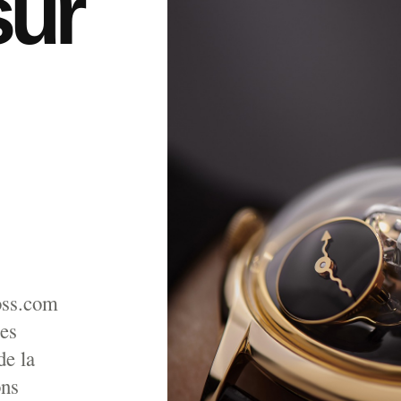
sur
ross.com
les
de la
ons