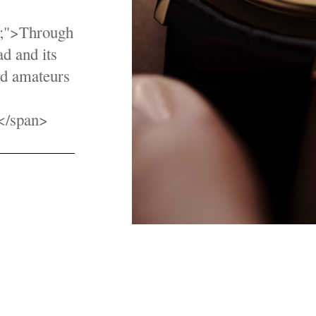
0;">Through
ad and its
and amateurs
.</span>