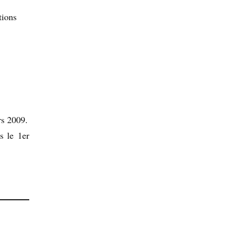
tions
rs 2009.
s le 1er