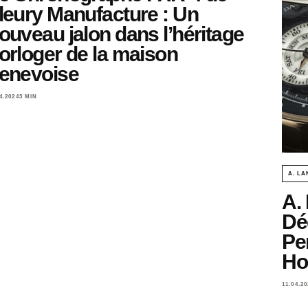
leury Manufacture : Un
ouveau jalon dans l’héritage
orloger de la maison
enevoise
4.2024
3 MIN
A. LA
A.
Dé
Pe
Ho
11.04.20