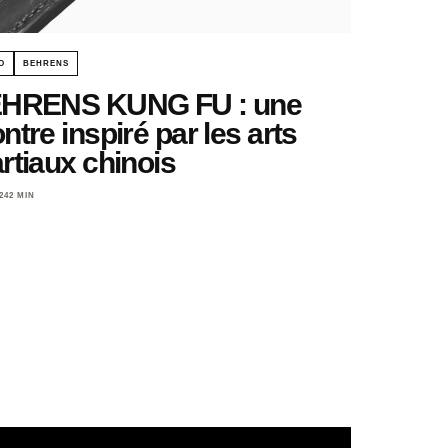
O
BEHRENS
HRENS KUNG FU : une
tre inspiré par les arts
rtiaux chinois
24
2 MIN