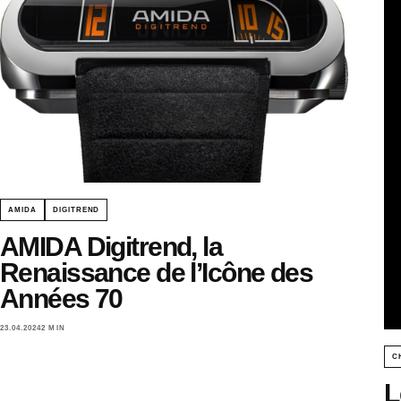
AMIDA
DIGITREND
AMIDA Digitrend, la
Renaissance de l’Icône des
Années 70
23.04.2024
2 MIN
C
L