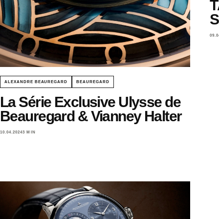
T
S
09.0
ALEXANDRE BEAUREGARD
BEAUREGARD
La Série Exclusive Ulysse de
Beauregard & Vianney Halter
10.04.2024
3 MIN