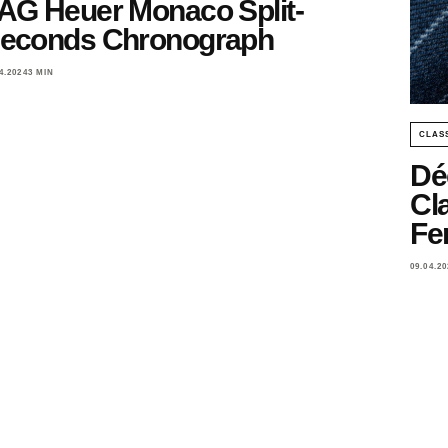
AG Heuer Monaco Split-
econds Chronograph
4.2024
3 MIN
CLAS
Dé
Cl
Fer
09.04.20