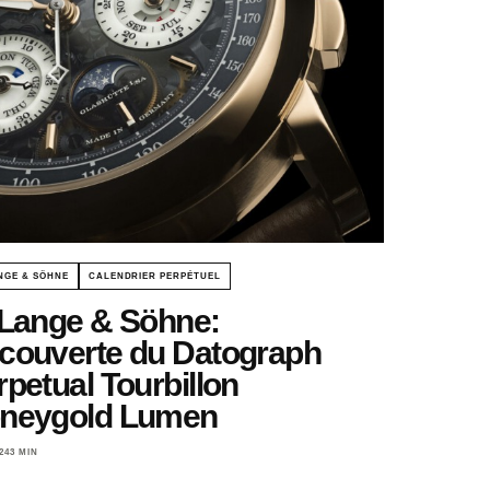
NGE & SÖHNE
CALENDRIER PERPÉTUEL
 Lange & Söhne:
couverte du Datograph
rpetual Tourbillon
neygold Lumen
24
3 MIN