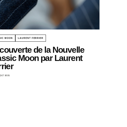
SIC MOON
LAURENT FERRIER
couverte de la Nouvelle
assic Moon par Laurent
rier
24
7 MIN