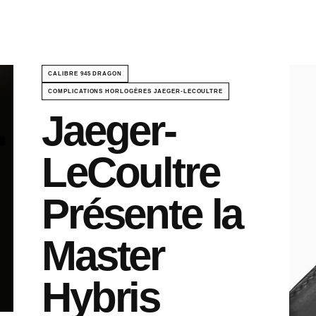
CALIBRE 945 DRAGON
COMPLICATIONS HORLOGÈRES JAEGER-LECOULTRE
Jaeger-
LeCoultre
Présente la
Master
Hybris