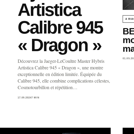
Artistica
Calibre 945
A BIA
BE
« Dragon »
mon
ma
01.05.20
Découvrez la Jaeger-LeCoultre Master Hybris
Artistica Calibre 945 « Dragon », une montre
exceptionnelle en édition limitée. Équipée du
Calibre 945, elle combine complications célestes,
Cosmotourbillon et répétition…
17.09.2024
7 MIN