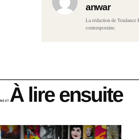
anwar
La rédaction de Tendance Ho
contemporaine.
À lire ensuite
NEXT