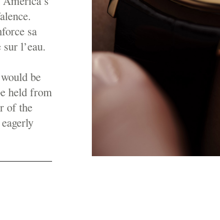
e America’s
Valence.
nforce sa
 sur l’eau.
 would be
be held from
r of the
 eagerly