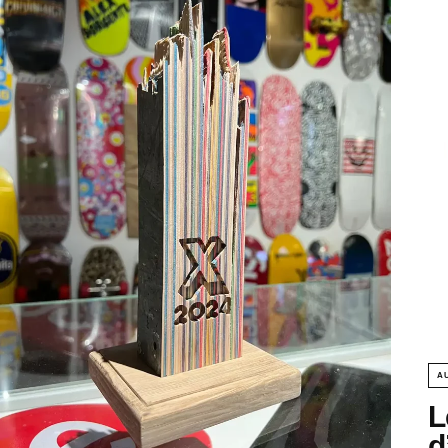
A
L
d