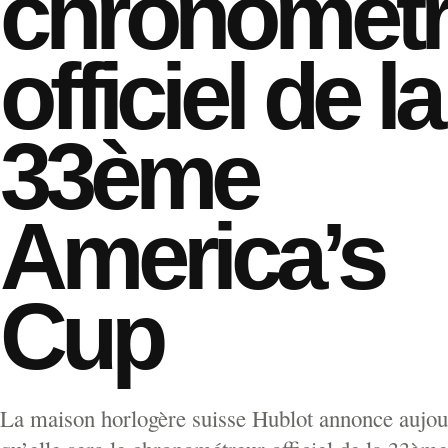
chronométr
officiel de la
33ème
America’s
Cup
La maison horlogère suisse Hublot annonce aujou