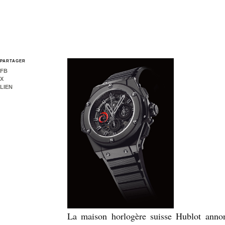
PARTAGER
FB
X
LIEN
La maison horlogère suisse Hublot annon