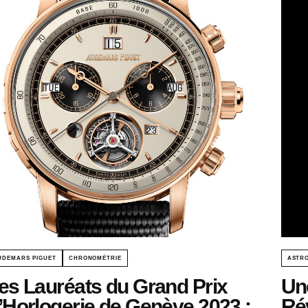
UDEMARS PIGUET
CHRONOMÉTRIE
ASTRO
es Lauréats du Grand Prix
Un
’Horlogerie de Genève 2023 :
Ré