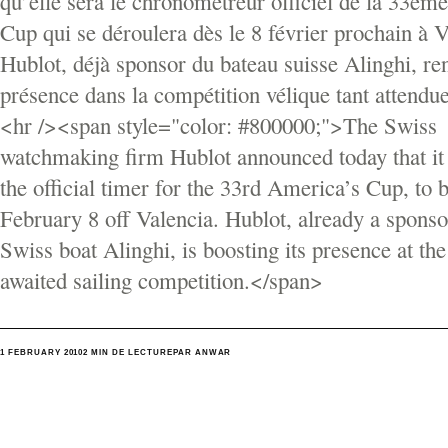
qu’elle sera le chronométreur officiel de la 33èm
Cup qui se déroulera dès le 8 février prochain à 
Hublot, déjà sponsor du bateau suisse Alinghi, re
présence dans la compétition vélique tant attendue
<hr /><span style="color: #800000;">The Swiss
watchmaking firm Hublot announced today that it
the official timer for the 33rd America’s Cup, to 
February 8 off Valencia. Hublot, already a sponso
Swiss boat Alinghi, is boosting its presence at the
awaited sailing competition.</span>
1 FEBRUARY 2010
2 MIN DE LECTURE
PAR ANWAR