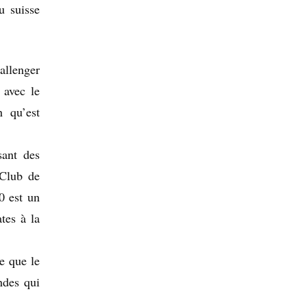
u suisse
allenger
 avec le
n qu’est
sant des
 Club de
0 est un
tes à la
e que le
ndes qui