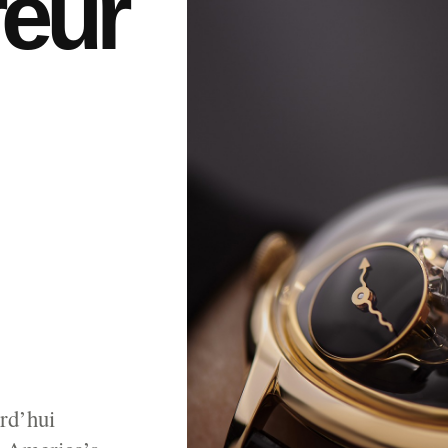
eur
rd’hui