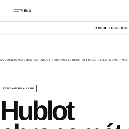
Aller au contenu
MENU
ACCUEIL
HORLOGE
ACCUEIL
/
EVENEMENTS
/
HUBLOT CHRONOMÉTREUR OFFICIEL DE LA 33ÈME AMER
33ÈME AMERICA’S CUP
Hublot