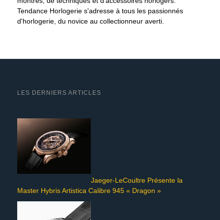
montres, de techniques et d'accessoires horlogers.
Tendance Horlogerie s'adresse à tous les passionnés
d'horlogerie, du novice au collectionneur averti.
LES DERNIERS ARTICLES
Jaeger-LeCoultre Présente la
Master Hybris Artistica Calibre 945 « Dragon »