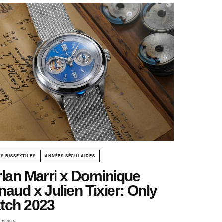
S BISSEXTILES
ANNÉES SÉCULAIRES
rlan Marri x Dominique
aud x Julien Tixier: Only
tch 2023
23
5 MIN