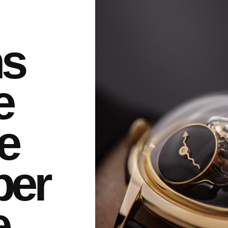
ns
e
e
ber
e