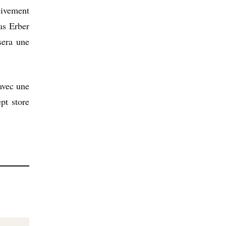
sivement
as Erber
sera une
avec une
pt store