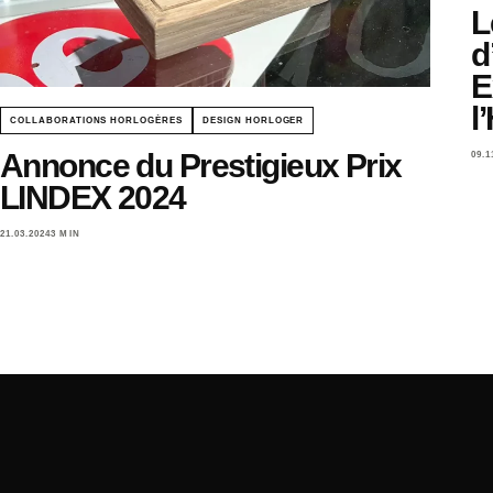
L
d
E
l
COLLABORATIONS HORLOGÈRES
DESIGN HORLOGER
Annonce du Prestigieux Prix
09.1
LINDEX 2024
21.03.2024
3 MIN