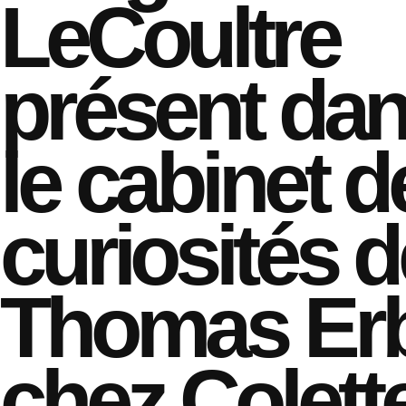
LeCoultre
présent da
le cabinet d
curiosités d
Thomas Er
chez Colett