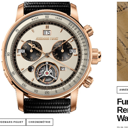
ANNÉE
Fu
Ren
Wa
UDEMARS PIGUET
CHRONOMÉTRIE
29.06.20