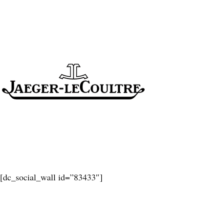
[dc_social_wall id=”83433″]