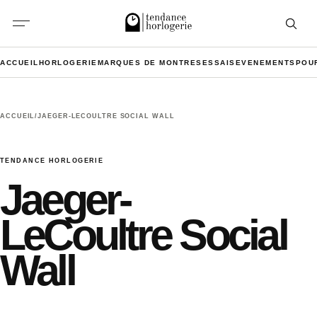
Aller au contenu
Ouvrir l
ACCUEIL
HORLOGERIE
MARQUES DE MONTRES
ESSAIS
EVENEMENTS
POU
ACCUEIL
/
JAEGER-LECOULTRE SOCIAL WALL
TENDANCE HORLOGERIE
Jaeger-
LeCoultre Social
Wall