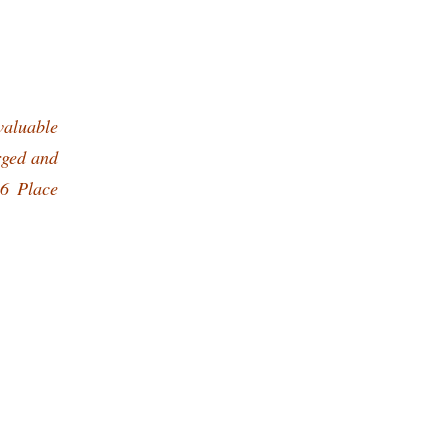
aluable
rged and
 6 Place