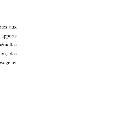
ntes aux
 apports
étuelles
ion, des
oyage et