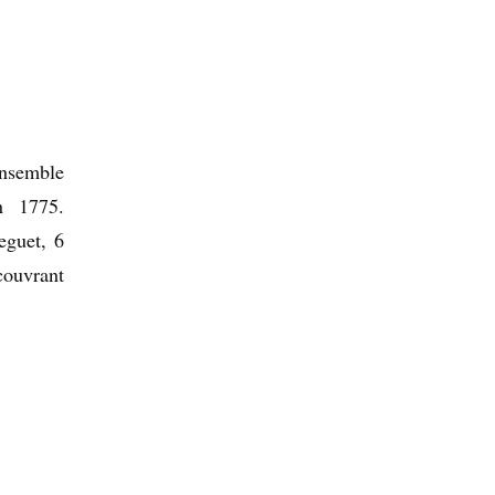
nsemble
n 1775.
eguet, 6
couvrant