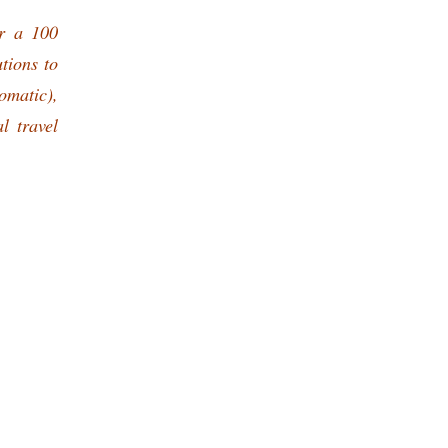
er a 100
utions to
omatic),
l travel