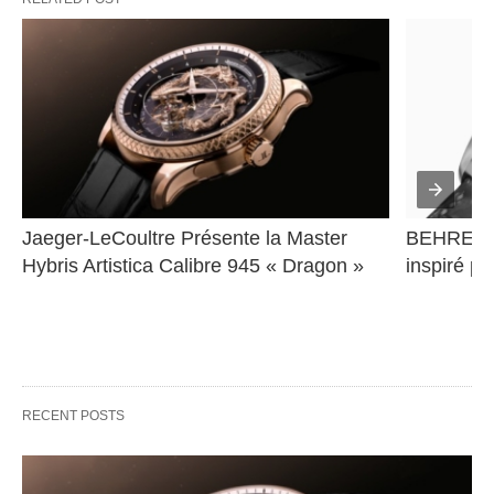
Jaeger-LeCoultre Présente la Master 
BEHRENS 
Hybris Artistica Calibre 945 « Dragon »
inspiré pa
RECENT POSTS