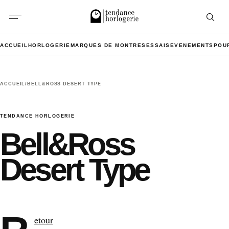
Aller au contenu
Ouvrir l
ACCUEIL
HORLOGERIE
MARQUES DE MONTRES
ESSAIS
EVENEMENTS
POU
ACCUEIL
/
BELL&ROSS DESERT TYPE
TENDANCE HORLOGERIE
Bell&Ross
Desert Type
etour