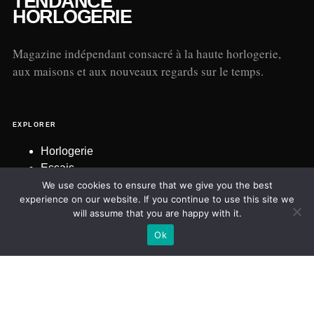
TENDANCE
HORLOGERIE
Magazine indépendant consacré à la haute horlogerie,
aux maisons et aux nouveaux regards sur le temps.
EXPLORER
Horlogerie
Essais
Marques
We use cookies to ensure that we give you the best
experience on our website. If you continue to use this site we
Contact
will assume that you are happy with it.
Ok
NEWSLETTER
Une sélection éditoriale exigeante, directement dans votre