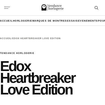
Aller au contenu
Ouvrir l
ACCUEIL
HORLOGERIE
MARQUES DE MONTRES
ESSAIS
EVENEMENTS
POU
ACCUEIL
/
EDOX HEARTBREAKER LOVE EDITION
TENDANCE HORLOGERIE
Edox
Heartbreaker
Love Edition