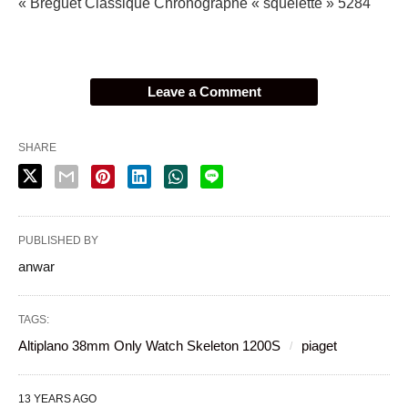
« Breguet Classique Chronographe « squelette » 5284
Leave a Comment
SHARE
PUBLISHED BY
anwar
TAGS:
Altiplano 38mm Only Watch Skeleton 1200S
piaget
13 YEARS AGO