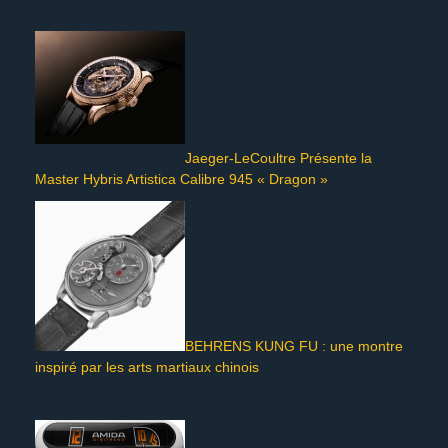
Jaeger-LeCoultre Présente la
Master Hybris Artistica Calibre 945 « Dragon »
BEHRENS KUNG FU : une montre
inspiré par les arts martiaux chinois