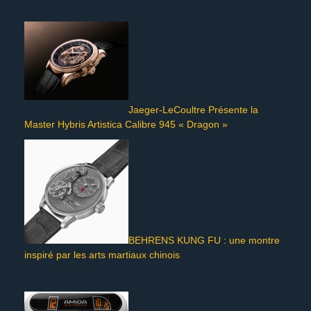
Jaeger-LeCoultre Présente la
Master Hybris Artistica Calibre 945 « Dragon »
BEHRENS KUNG FU : une montre
inspiré par les arts martiaux chinois