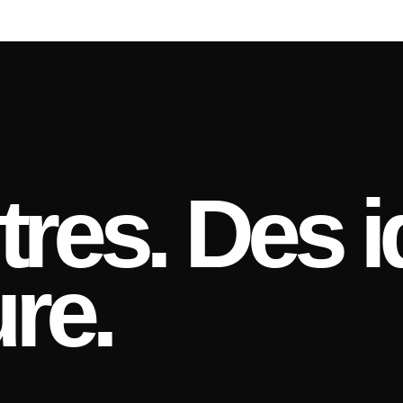
res. Des i
re.