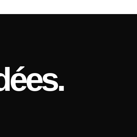
dées.