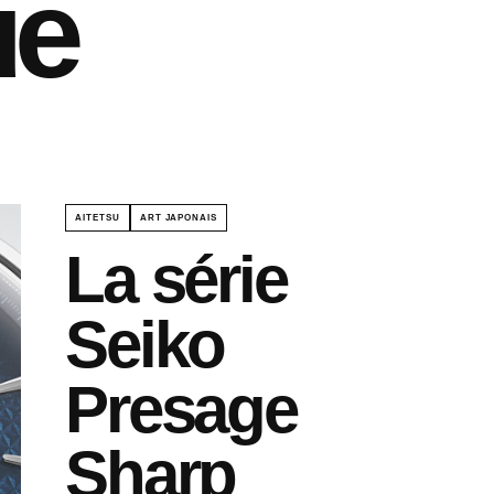
ue
AITETSU
ART JAPONAIS
La série
Seiko
Presage
Sharp