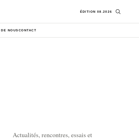
Ouvrir la re
ÉDITION 08.2026
 DE NOUS
CONTACT
Actualités, rencontres, essais et