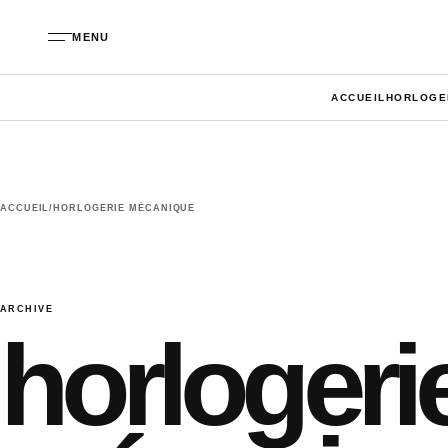
Aller au contenu
MENU
ACCUEIL
HORLOGE
ACCUEIL
/
HORLOGERIE MÉCANIQUE
ARCHIVE
horlogeri