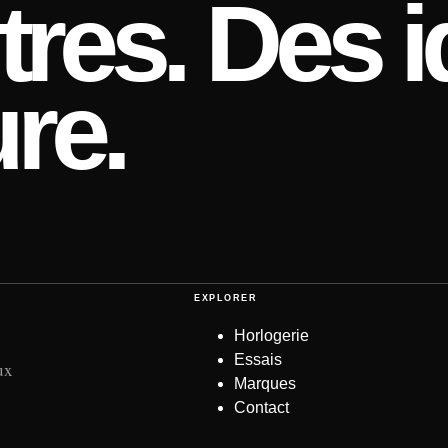
res. Des i
re.
EXPLORER
Horlogerie
Essais
ux
Marques
Contact