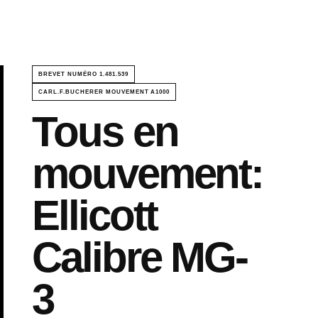
BREVET NUMÉRO 1.481.539
CARL.F.BUCHERER MOUVEMENT A1000
Tous en
mouvement:
Ellicott
Calibre MG-
3