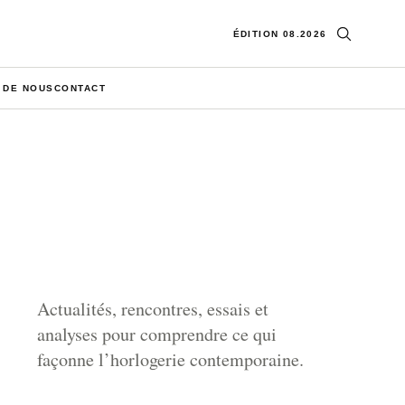
Ouvrir la re
ÉDITION 08.2026
 DE NOUS
CONTACT
Actualités, rencontres, essais et
analyses pour comprendre ce qui
façonne l’horlogerie contemporaine.