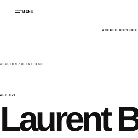
Aller au contenu
MENU
ACCUEIL
HORLOGE
ACCUEIL
/
LAURENT BESSE
ARCHIVE
Laurent 