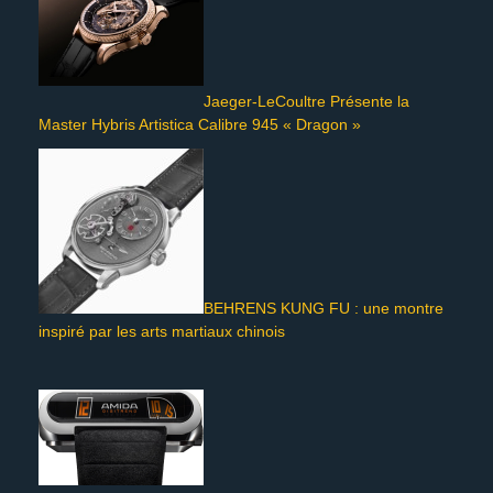
Jaeger-LeCoultre Présente la
Master Hybris Artistica Calibre 945 « Dragon »
BEHRENS KUNG FU : une montre
inspiré par les arts martiaux chinois