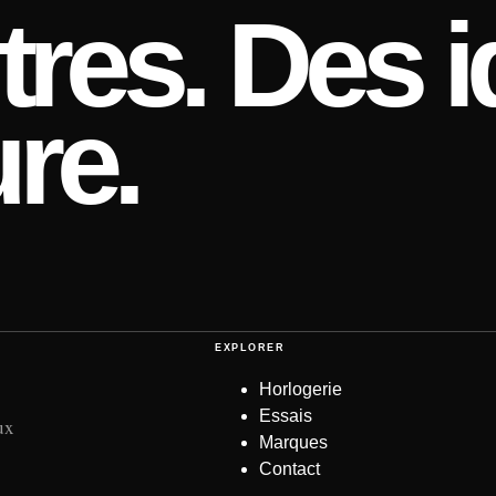
res. Des i
re.
EXPLORER
Horlogerie
Essais
ux
Marques
Contact