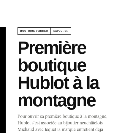
BOUTIQUE VERBIER
EXPLORER
Première
boutique
Hublot à la
montagne
Pour ouvrir sa première boutique à la montagne,
Hublot s’est associée au bijoutier neuchâtelois
Michaud avec lequel la marque entretient déjà