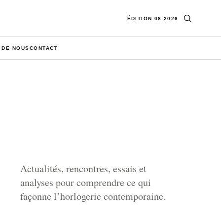
Ouvrir la re
ÉDITION 08.2026
 DE NOUS
CONTACT
Actualités, rencontres, essais et
analyses pour comprendre ce qui
façonne l’horlogerie contemporaine.