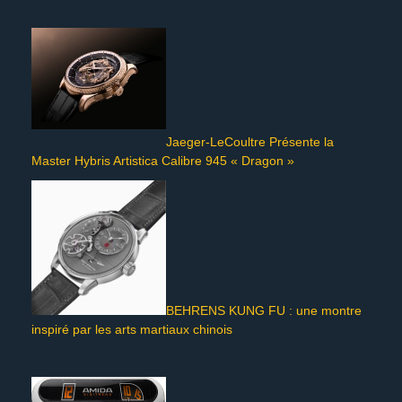
Jaeger-LeCoultre Présente la
Master Hybris Artistica Calibre 945 « Dragon »
BEHRENS KUNG FU : une montre
inspiré par les arts martiaux chinois