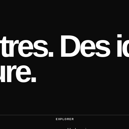
res. Des i
re.
EXPLORER