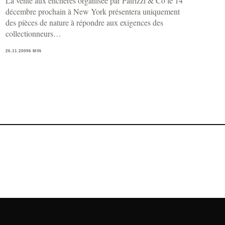
La vente aux enchères organisée par Patrizzi & Co le 14
décembre prochain à New York présentera uniquement
des pièces de nature à répondre aux exigences des
collectionneurs…
26.11.2009
6 MIN