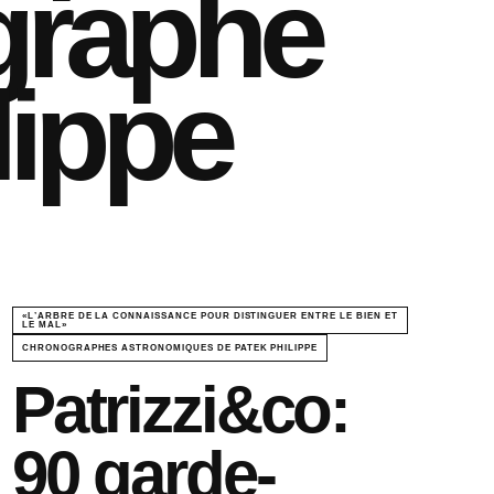
graphe
lippe
«L’ARBRE DE LA CONNAISSANCE POUR DISTINGUER ENTRE LE BIEN ET
LE MAL»
CHRONOGRAPHES ASTRONOMIQUES DE PATEK PHILIPPE
Patrizzi&co:
90 garde-