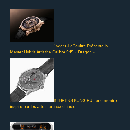
Jaeger-LeCoultre Présente la
Master Hybris Artistica Calibre 945 « Dragon »
BEHRENS KUNG FU : une montre
inspiré par les arts martiaux chinois