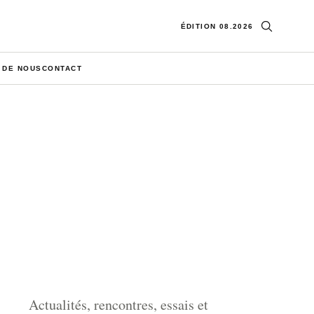
Ouvrir la re
ÉDITION 08.2026
 DE NOUS
CONTACT
Actualités, rencontres, essais et