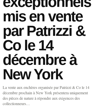
exceptionnels
mis en vente
par Patrizzi &
Co le 14
décembre à
New York
La vente aux enchères organisée par Patrizzi & Co le 14
décembre prochain à New York présentera uniquement
des pièces de nature à répondre aux exigences des
collectionneurs…