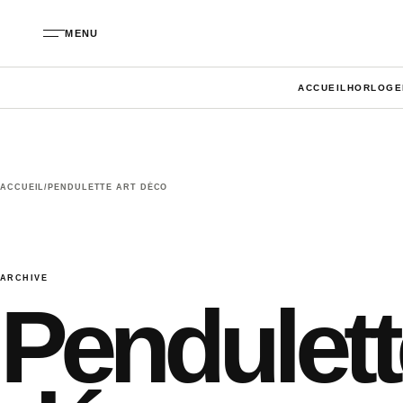
Aller au contenu
MENU
ACCUEIL
HORLOGE
ACCUEIL
/
PENDULETTE ART DÉCO
ARCHIVE
Pendulett