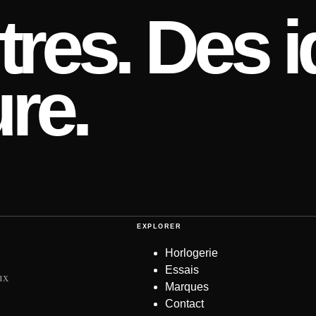
res. Des i
re.
EXPLORER
Horlogerie
Essais
ux
Marques
Contact