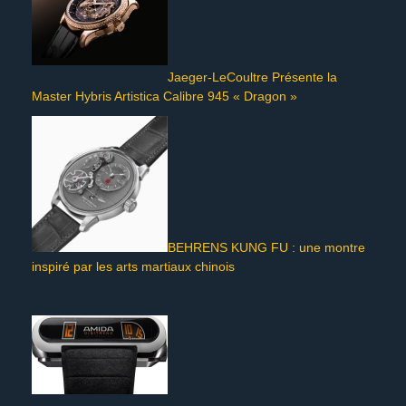
Jaeger-LeCoultre Présente la
Master Hybris Artistica Calibre 945 « Dragon »
BEHRENS KUNG FU : une montre
inspiré par les arts martiaux chinois