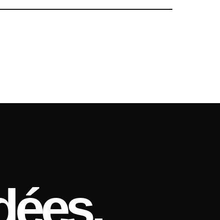
dées.