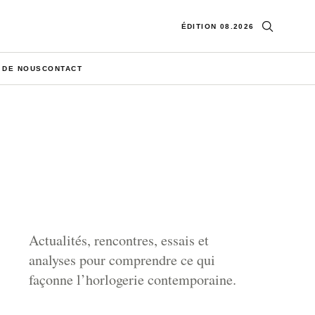
Ouvrir la re
ÉDITION 08.2026
 DE NOUS
CONTACT
Actualités, rencontres, essais et
analyses pour comprendre ce qui
façonne l’horlogerie contemporaine.