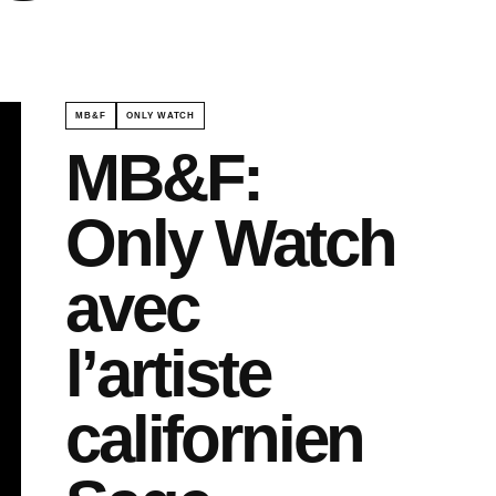
MB&F
ONLY WATCH
MB&F:
Only Watch
avec
l’artiste
californien