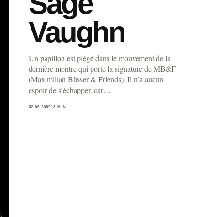
Sage
Vaughn
Un papillon est piégé dans le mouvement de la
dernière montre qui porte la signature de MB&F
(Maximilian Büsser & Friends). Il n’a aucun
espoir de s’échapper, car…
02.06.2009
18 MIN