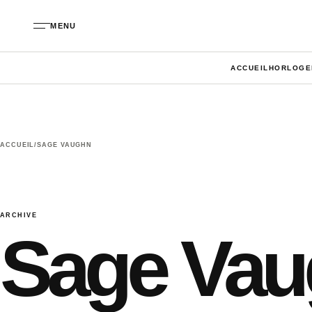
Aller au contenu
MENU
ACCUEIL
HORLOGE
ACCUEIL
/
SAGE VAUGHN
ARCHIVE
Sage Va