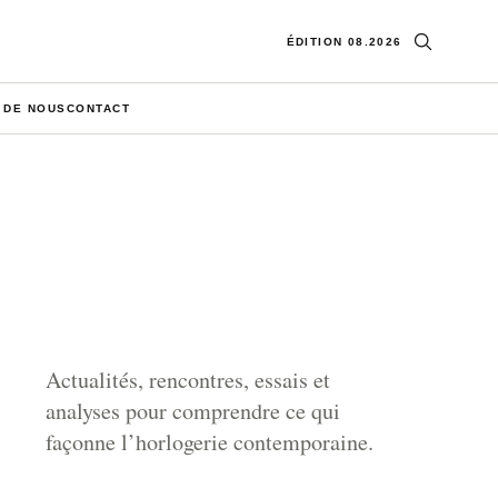
Ouvrir la re
ÉDITION 08.2026
 DE NOUS
CONTACT
Actualités, rencontres, essais et
analyses pour comprendre ce qui
façonne l’horlogerie contemporaine.