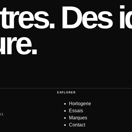
res. Des i
re.
EXPLORER
Horlogerie
Essais
ux
Marques
Contact