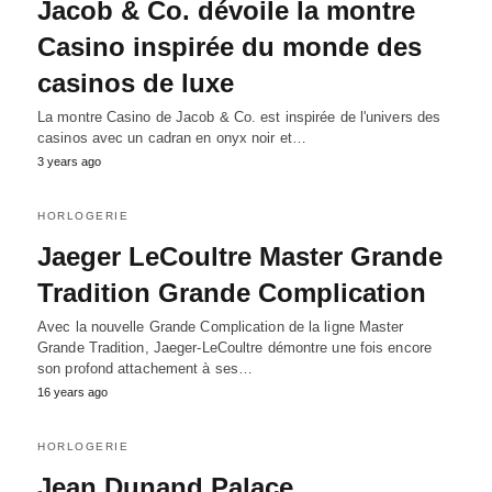
Jacob & Co. dévoile la montre
Casino inspirée du monde des
casinos de luxe
La montre Casino de Jacob & Co. est inspirée de l'univers des
casinos avec un cadran en onyx noir et…
3 years ago
HORLOGERIE
Jaeger LeCoultre Master Grande
Tradition Grande Complication
Avec la nouvelle Grande Complication de la ligne Master
Grande Tradition, Jaeger-LeCoultre démontre une fois encore
son profond attachement à ses…
16 years ago
HORLOGERIE
Jean Dunand Palace