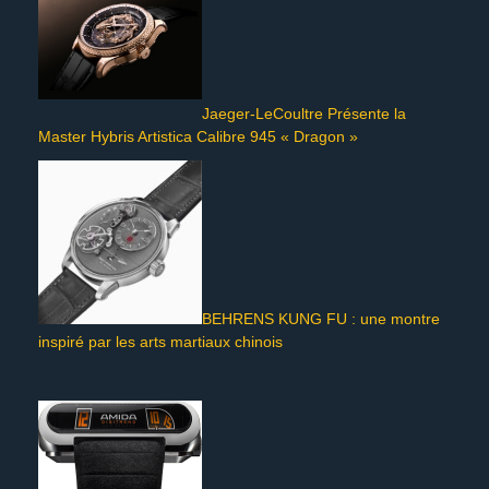
Jaeger-LeCoultre Présente la
Master Hybris Artistica Calibre 945 « Dragon »
BEHRENS KUNG FU : une montre
inspiré par les arts martiaux chinois