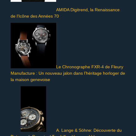
AMIDA Digitrend, la Renaissance
de l’Icône des Années 70
Le Chronographe FXR-4 de Fleury
Manufacture : Un nouveau jalon dans l’héritage horloger de
la maison genevoise
A. Lange & Söhne: Découverte du