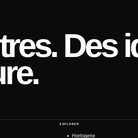
res. Des i
re.
EXPLORER
Horlogerie