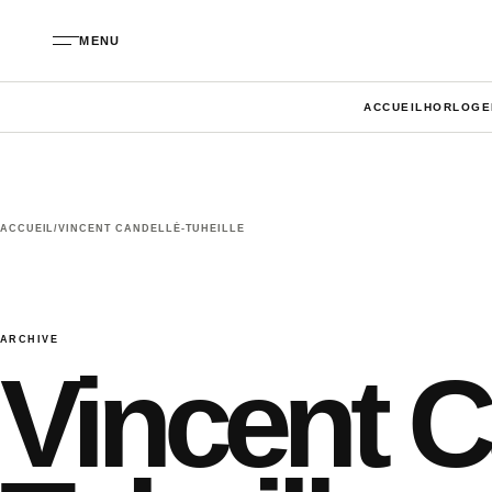
Aller au contenu
MENU
ACCUEIL
HORLOGE
ACCUEIL
/
VINCENT CANDELLÉ-TUHEILLE
ARCHIVE
Vincent C