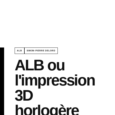
ALB
SIMON-PIERRE DELORD
ALB ou
l'impression
3D
horlogère