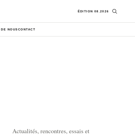
Ouvrir la re
ÉDITION 08.2026
 DE NOUS
CONTACT
Actualités, rencontres, essais et