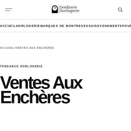
Aller au contenu
Ouvrir l
ACCUEIL
HORLOGERIE
MARQUES DE MONTRES
ESSAIS
EVENEMENTS
POU
ACCUEIL
/
VENTES AUX ENCHÈRES
TENDANCE HORLOGERIE
Ventes Aux
Enchères