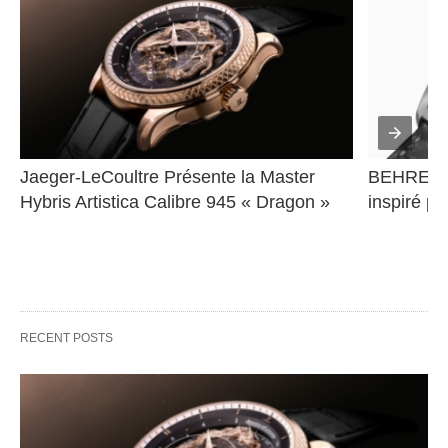
Jaeger-LeCoultre Présente la Master 
BEHRENS 
Hybris Artistica Calibre 945 « Dragon »
inspiré pa
RECENT POSTS