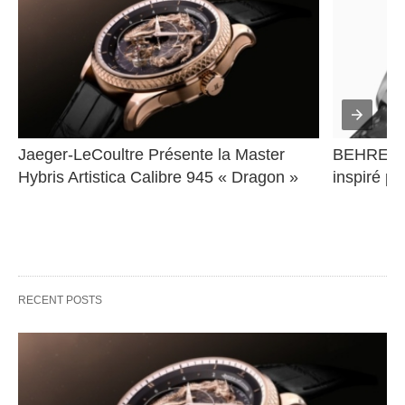
Jaeger-LeCoultre Présente la Master 
BEHRENS 
Hybris Artistica Calibre 945 « Dragon »
inspiré pa
RECENT POSTS