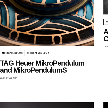
A
A
C
16.0
MIKROPENDULUM
MIKROPENDULUMS
TAG Heuer MikroPendulum
and MikroPendulumS
21.06.2013
1 MIN