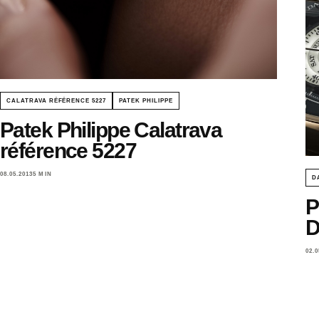
CALATRAVA RÉFÉRENCE 5227
PATEK PHILIPPE
Patek Philippe Calatrava
référence 5227
08.05.2013
5 MIN
D
P
D
02.0