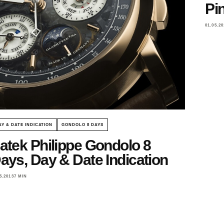
Pi
01.05.20
AY & DATE INDICATION
GONDOLO 8 DAYS
atek Philippe Gondolo 8
ays, Day & Date Indication
5.2013
7 MIN