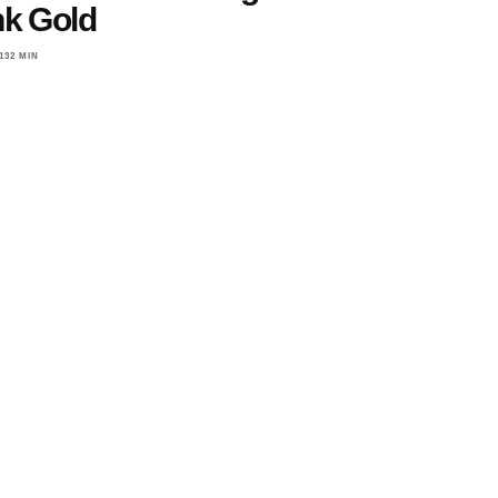
nk Gold
13
2 MIN