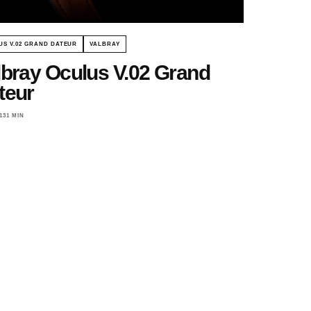
US V.02 GRAND DATEUR
VALBRAY
lbray Oculus V.02 Grand
teur
13
1 MIN