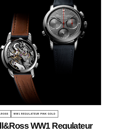
&ROSS
WW1 REGULATEUR PINK GOLD
ll&Ross WW1 Regulateur