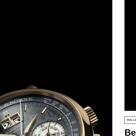
BELL
Be