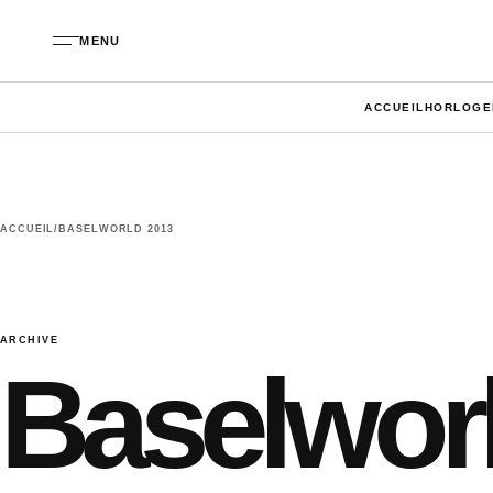
Aller au contenu
MENU
ACCUEIL
HORLOGE
ACCUEIL
/
BASELWORLD 2013
ARCHIVE
Baselwor