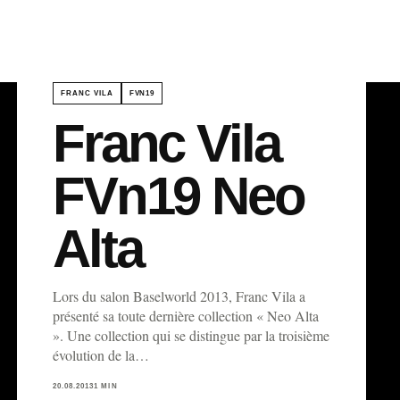
FRANC VILA
FVN19
Franc Vila
FVn19 Neo
Alta
Lors du salon Baselworld 2013, Franc Vila a
présenté sa toute dernière collection « Neo Alta
». Une collection qui se distingue par la troisième
évolution de la…
20.08.2013
1 MIN