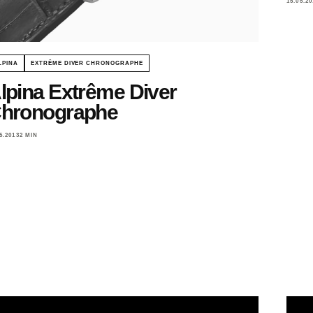
15.05.20
LPINA
EXTRÊME DIVER CHRONOGRAPHE
lpina Extrême Diver
hronographe
5.2013
2 MIN