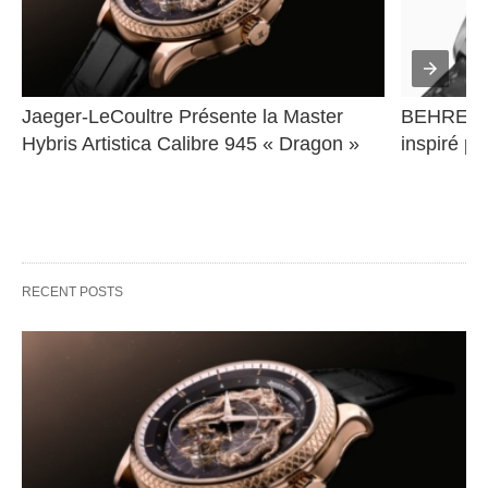
Jaeger-LeCoultre Présente la Master 
BEHRENS 
Hybris Artistica Calibre 945 « Dragon »
inspiré pa
RECENT POSTS