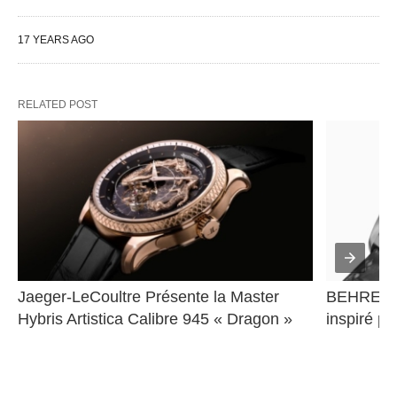
17 YEARS AGO
RELATED POST
Jaeger-LeCoultre Présente la Master 
BEHRENS 
Hybris Artistica Calibre 945 « Dragon »
inspiré pa