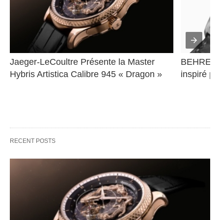
Jaeger-LeCoultre Présente la Master 
BEHRENS 
Hybris Artistica Calibre 945 « Dragon »
inspiré pa
RECENT POSTS