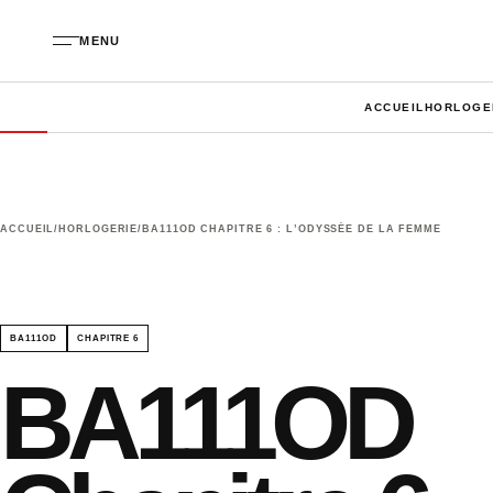
Aller au contenu
MENU
ACCUEIL
HORLOGE
ACCUEIL
/
HORLOGERIE
/
BA111OD CHAPITRE 6 : L’ODYSSÉE DE LA FEMME
BA111OD
CHAPITRE 6
BA111OD