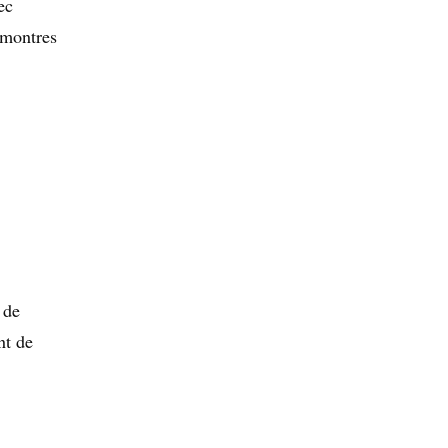
ec
 montres
 de
nt de