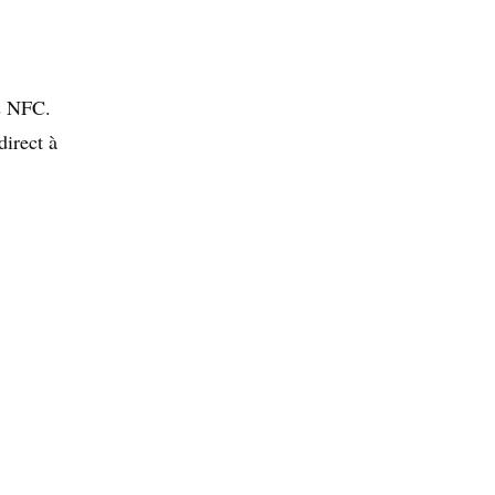
es NFC.
direct à