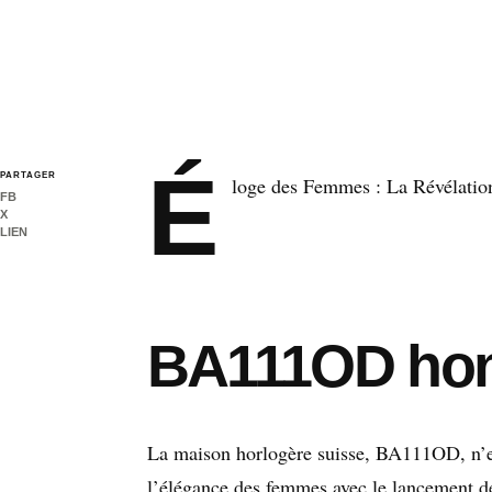
É
PARTAGER
loge des Femmes : La Révélatio
FB
X
LIEN
BA111OD hon
La maison horlogère suisse, BA111OD, n’est
l’élégance des femmes avec le lancement de 