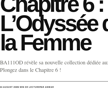
Chapitre 6 :
L’Odyssée 
la Femme
BA111OD révèle sa nouvelle collection dédiée a
Plongez dans le Chapitre 6 !
24 AUGUST 2023
2 MIN DE LECTURE
PAR ANWAR