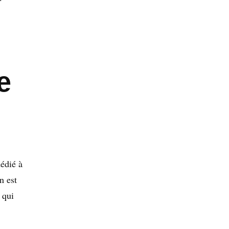
e
dédié à
n est
 qui