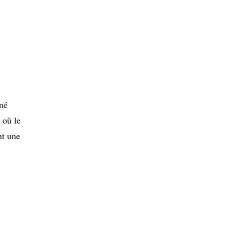
né
 où le
nt une