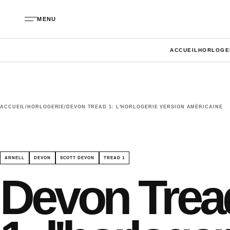
Aller au contenu
MENU
ACCUEIL
HORLOGE
ACCUEIL
/
HORLOGERIE
/
DEVON TREAD 1: L'HORLOGERIE VERSION AMÉRICAINE
ARNELL
DEVON
SCOTT DEVON
TREAD 1
Devon Trea