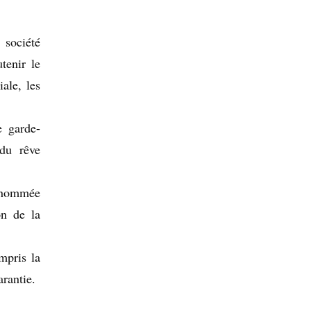
 société
tenir le
ale, les
e garde-
 du rêve
renommée
on de la
mpris la
rantie.