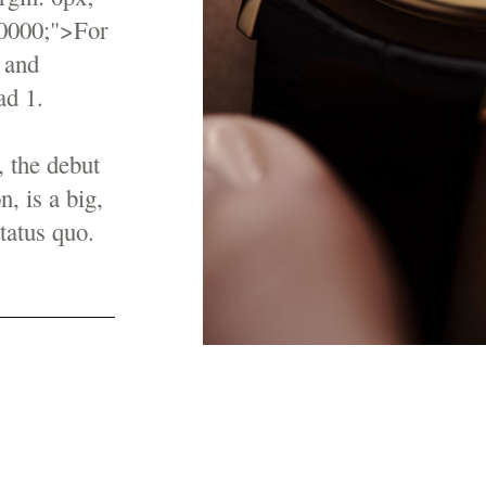
00000;">For
n and
ad 1.
 the debut
, is a big,
tatus quo.