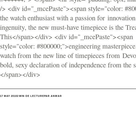
/> <div id="_mcePaste"><span style="color: #8
the watch enthusiast with a passion for innovatio
ingenuity, the new must-have timepiece is the Tre
This</span></div> <div id="_mcePaste"><span
style="color: #800000;">engineering masterpiece,
watch from the new line of timepieces from Devon
bold, sexy declaration of independence from the s
</span></div>
17 MAY 2010
2 MIN DE LECTURE
PAR ANWAR