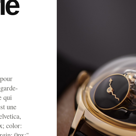
ie
 pour
 garde-
e qui
st une
lvetica,
x; color:
gin: 0px;"