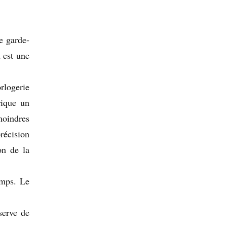
e garde-
 est une
orlogerie
rique un
oindres
récision
on de la
emps. Le
serve de