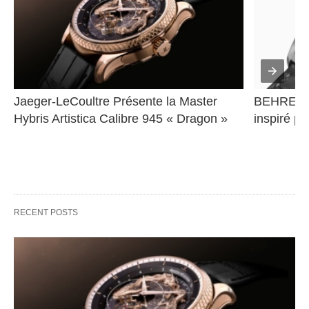
Jaeger-LeCoultre Présente la Master 
BEHRENS 
Hybris Artistica Calibre 945 « Dragon »
inspiré pa
RECENT POSTS