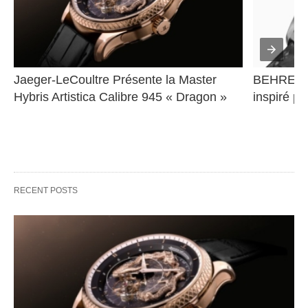
Jaeger-LeCoultre Présente la Master 
BEHRENS 
Hybris Artistica Calibre 945 « Dragon »
inspiré pa
RECENT POSTS