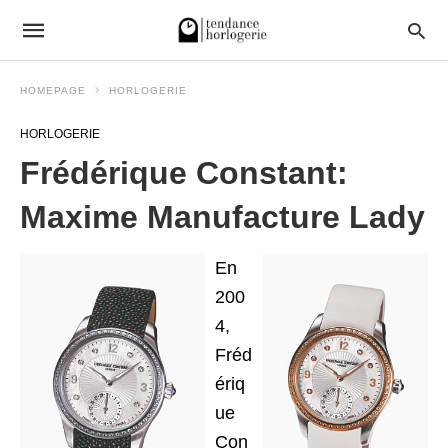
HOMEPAGE
HORLOGERIE
HORLOGERIE
Frédérique Constant:
Maxime Manufacture Lady
En
200
4,
Fréd
ériq
ue
Con