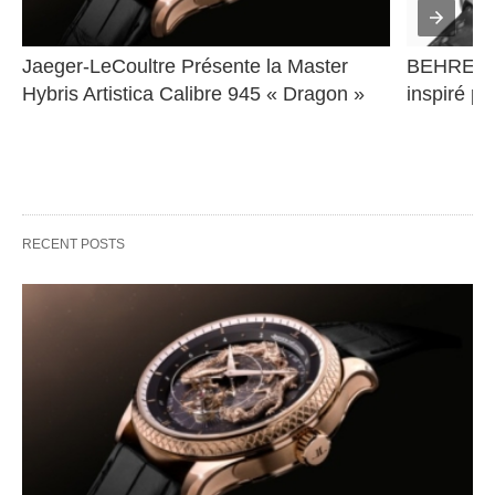
Jaeger-LeCoultre Présente la Master 
BEHRENS 
Hybris Artistica Calibre 945 « Dragon »
inspiré pa
RECENT POSTS