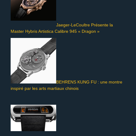
Jaeger-LeCoultre Présente la
Master Hybris Artistica Calibre 945 « Dragon »
BEHRENS KUNG FU : une montre
inspiré par les arts martiaux chinois