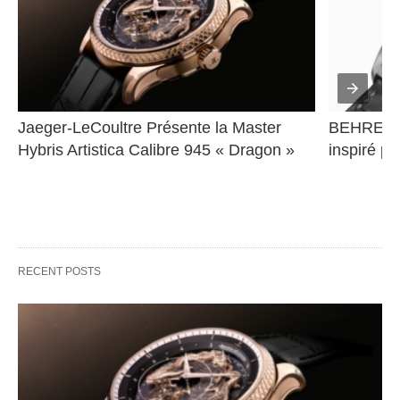
Jaeger-LeCoultre Présente la Master 
BEHRENS 
Hybris Artistica Calibre 945 « Dragon »
inspiré pa
RECENT POSTS