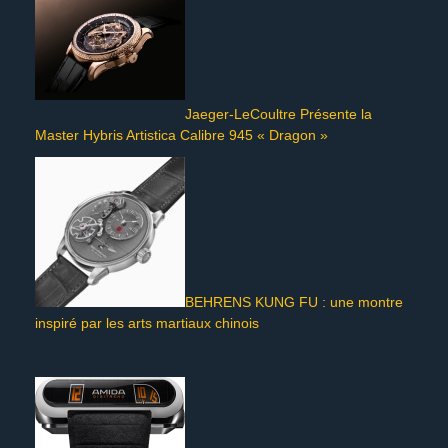
Jaeger-LeCoultre Présente la
Master Hybris Artistica Calibre 945 « Dragon »
BEHRENS KUNG FU : une montre
inspiré par les arts martiaux chinois