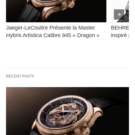
Jaeger-LeCoultre Présente la Master 
BEHRENS 
Hybris Artistica Calibre 945 « Dragon »
inspiré pa
RECENT POSTS