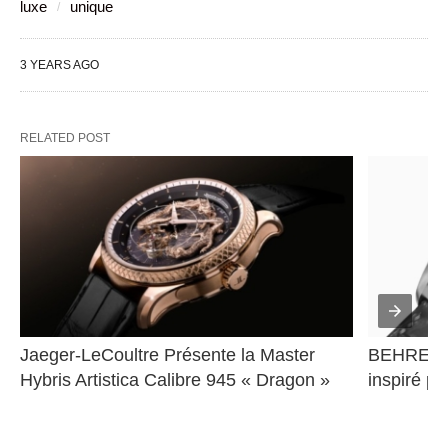
luxe
unique
3 YEARS AGO
RELATED POST
Jaeger-LeCoultre Présente la Master 
BEHRENS 
Hybris Artistica Calibre 945 « Dragon »
inspiré pa