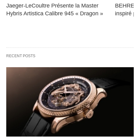
Jaeger-LeCoultre Présente la Master 
BEHRENS 
Hybris Artistica Calibre 945 « Dragon »
inspiré pa
RECENT POSTS