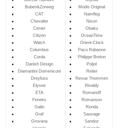
Buben&Zorweg
Modis Original
CAT
Namfleg
Chevalier
Nixon
Cimier
Obaku
Citizen
OceanTime
Watch
Orient-Clock
Columbus
Paco Rabanne
Corda
Philippe Breton
Danish Design
Poljot
Diamantini Domeniconi
Reiter
Dreyfuss
Revue Thommen
Elysee
Rivaldy
ETA
Romanoff
Feneks
Romanson
Gallo
Ronda
Graf
Sauvage
Grovana
Sandoz