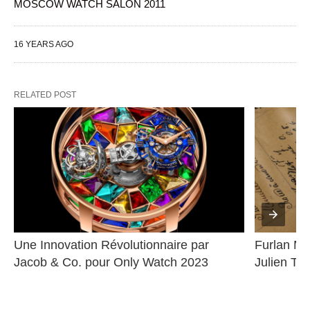
MOSCOW WATCH SALON 2011
16 YEARS AGO
RELATED POST
Une Innovation Révolutionnaire par 
Furlan Ma
Jacob & Co. pour Only Watch 2023
Julien Ti