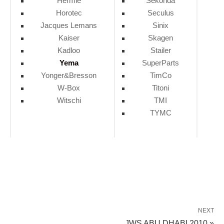
Hermle
Sekonda
Horotec
Seculus
Jacques Lemans
Sinix
Kaiser
Skagen
Kadloo
Stailer
Yema
SuperParts
Yonger&Bresson
TimCo
W-Box
Titoni
Witschi
TMI
TYMC
NEXT
JWS ABU DHABI 2010 »