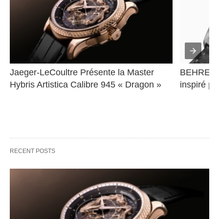
Jaeger-LeCoultre Présente la Master 
BEHRENS 
Hybris Artistica Calibre 945 « Dragon »
inspiré pa
RECENT POSTS