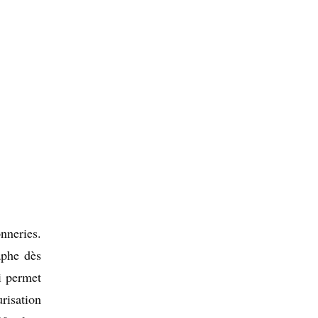
nneries.
aphe dès
i permet
risation