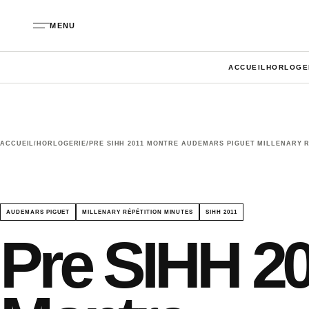
Aller au contenu
MENU
ACCUEIL
HORLOGE
ACCUEIL
/
HORLOGERIE
/
PRE SIHH 2011 MONTRE AUDEMARS PIGUET MILLENARY 
AUDEMARS PIGUET
MILLENARY RÉPÉTITION MINUTES
SIHH 2011
Pre SIHH 2