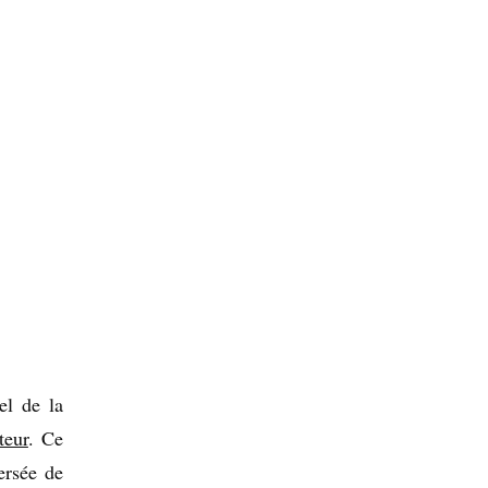
el de la
teur
. Ce
ersée de