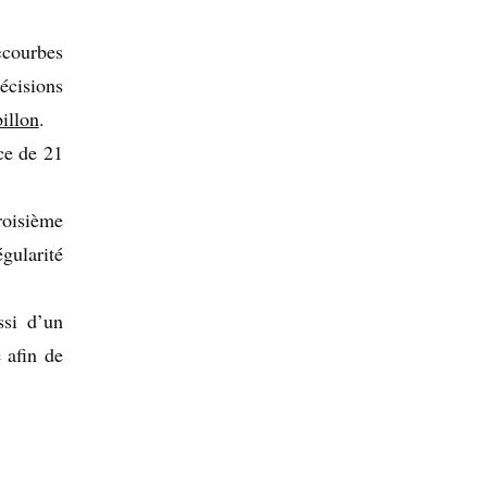
«courbes
récisions
billon
.
nce de 21
roisième
égularité
ssi d’un
 afin de