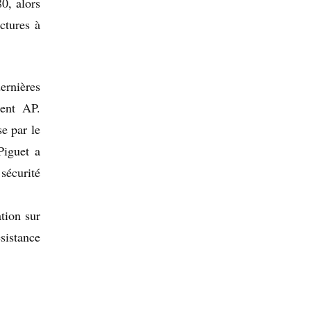
0, alors
ctures à
ernières
ent AP.
e par le
Piguet a
sécurité
tion sur
ésistance