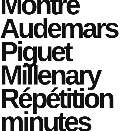
Montre
Audemars
Piguet
Millenary
Répétition
minutes