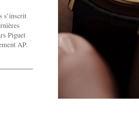
 s’inscrit
ernières
rs Piguet
pement AP.