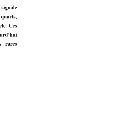
 signale
 quarts,
cle. Ces
ourd’hui
s rares