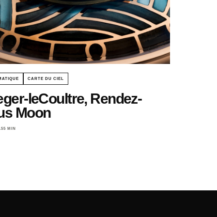
MATIQUE
CARTE DU CIEL
eger-leCoultre, Rendez-
us Moon
15
5 MIN