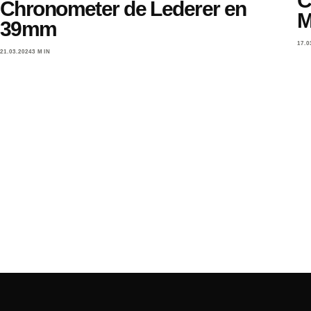
C
Chronometer de Lederer en
M
39mm
17.0
21.03.2024
3 MIN