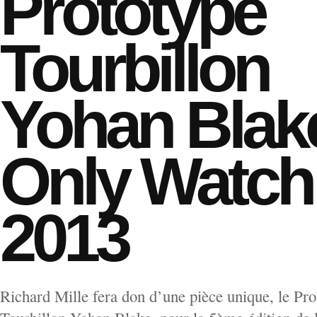
Prototype
Tourbillon
Yohan Blak
Only Watch
2013
Richard Mille fera don d’une pièce unique, le Pro