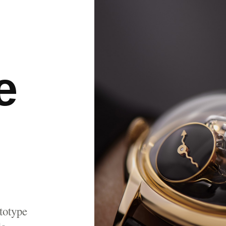
e
totype