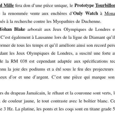
d Mille
Prototype
Tourbillo
fera don d’une pièce unique, le
Only Watch
e la renommée vente aux enchères d’
à
Mona
rsés à la recherche contre les Myopathies de Duchenne.
Yohan Blake
arborait aux Jeux Olympiques de Londres e
. C’est également à Lausanne lors de la ligue de Diamant qu’il
ormer de tous les temps et qu’il améliore ainsi son record per
ant les Jeux Olympiques de Londres, a suscité une forte at
 de la RM 038 est cependant adaptée aux spécifications te
nnu la joie des podiums et a été sous le feu des projecteurs 
eux d’or et une d’argent. C’est une pièce qui marque so
s du drapeau Jamaïcain, le réhaut et la couronne sont verts, l
 de couleur jaune, le tout contraste avec le boîtier blanc. Ce
 3 Hz. La platine, les ponts et les coqs sont en titane grade 5