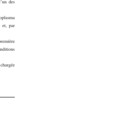
l’un des
roplasma
 et, par
première
nditions
 chargée