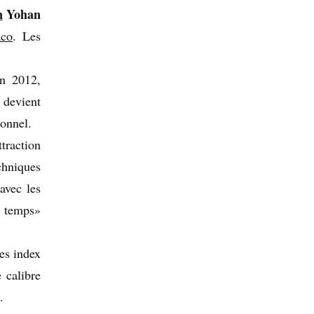
n
Yohan
co
. Les
n 2012,
 devient
sonnel.
traction
chniques
avec les
n temps»
es index
 calibre
.