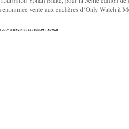
Tourbillon Yohan Blake, pour la 5ème édition de 
renommée vente aux enchères d’Only Watch à M
1 JULY 2013
2 MIN DE LECTURE
PAR ANWAR