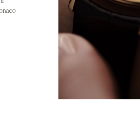
la
onaco