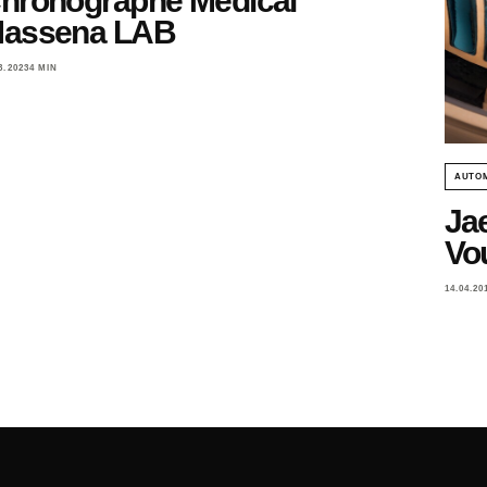
hronographe Médical
assena LAB
3.2023
4 MIN
AUTO
Ja
Vo
14.04.20