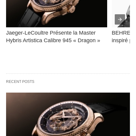
Jaeger-LeCoultre Présente la Master 
BEHRENS 
Hybris Artistica Calibre 945 « Dragon »
inspiré pa
RECENT POSTS