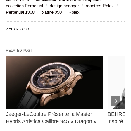
collection Perpetual
design horloger
montres Rolex
Perpetual 1908
platine 950
Rolex
2 YEARS AGO
RELATED POST
Jaeger-LeCoultre Présente la Master 
BEHRENS 
Hybris Artistica Calibre 945 « Dragon »
inspiré pa