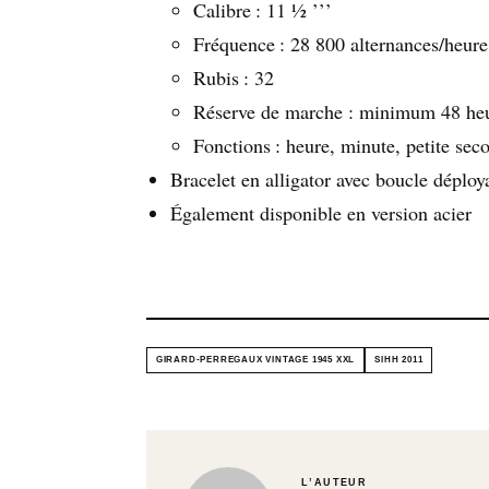
Calibre : 11 ½ ’’’
Fréquence : 28 800 alternances/heure
Rubis : 32
Réserve de marche : minimum 48 he
Fonctions : heure, minute, petite sec
Bracelet en alligator avec boucle déploy
Également disponible en version acier
GIRARD-PERREGAUX VINTAGE 1945 XXL
SIHH 2011
L’AUTEUR