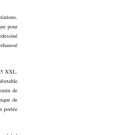
éations.
que pour
edessiné
rehaussé
945 XXL.
fortable
hemin de
tique de
n portée