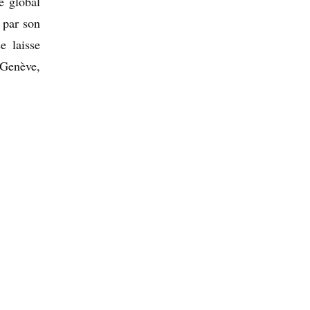
re global
 par son
e laisse
 Genève,