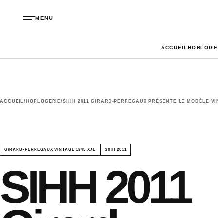
Aller au contenu
MENU
ACCUEIL
HORLOGE
ACCUEIL
/
HORLOGERIE
/
SIHH 2011 GIRARD-PERREGAUX PRÉSENTE LE MODÈLE VI
GIRARD-PERREGAUX VINTAGE 1945 XXL
SIHH 2011
SIHH 2011