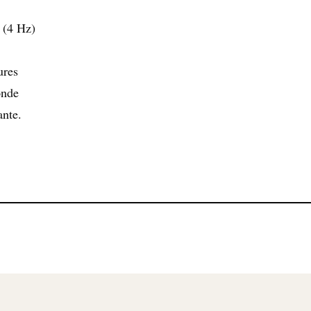
 (4 Hz)
ures
onde
ante.