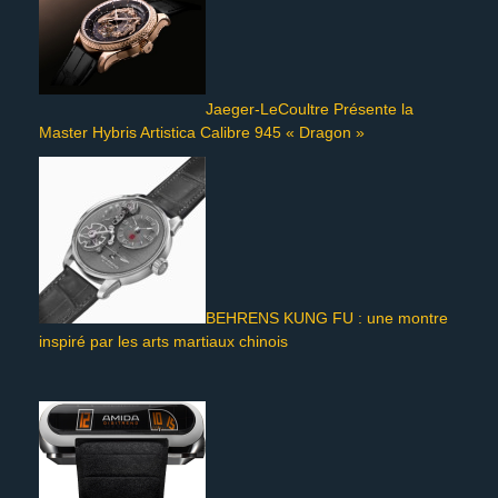
Jaeger-LeCoultre Présente la
Master Hybris Artistica Calibre 945 « Dragon »
BEHRENS KUNG FU : une montre
inspiré par les arts martiaux chinois