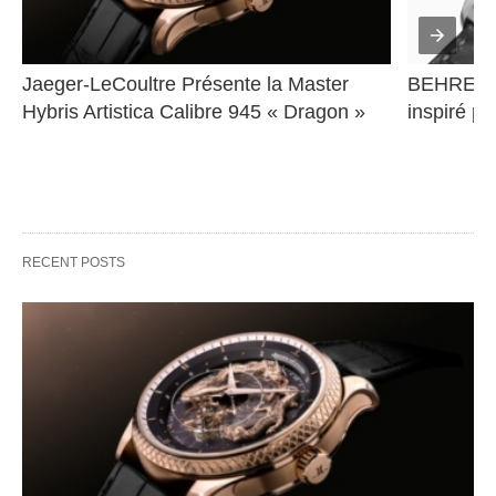
Jaeger-LeCoultre Présente la Master 
BEHRENS 
Hybris Artistica Calibre 945 « Dragon »
inspiré pa
RECENT POSTS